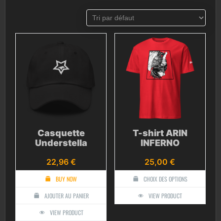
Casquette
T-shirt ARIN
Understella
INFERNO
22,96
€
25,00
€
BUY NOW
CHOIX DES OPTIONS
AJOUTER AU PANIER
VIEW PRODUCT
VIEW PRODUCT