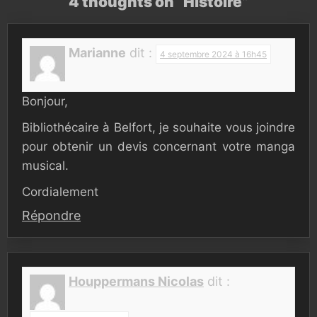
4 thoughts on “
Histoire
”
Marianne
dit :
4 septembre 2024 à 16h45
Bonjour,
Bibliothécaire à Belfort, je souhaite vous joindre
pour obtenir un devis concernant votre manga
musical.
Cordialement
Répondre
Houppermans Nicolas
dit :