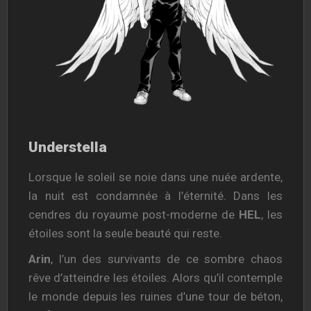
Understella
Lorsque le soleil se noie dans une nuée ardente,
la nuit est condamnée à l’éternité. Dans les
cendres du royaume post-moderne de
HEL
, les
étoiles sont la seule beauté qui reste.
Arin
, l’un des survivants de ce sombre chaos
rêve d’atteindre les étoiles. Alors qu’il contemple
le monde depuis les ruines d’une tour de béton,