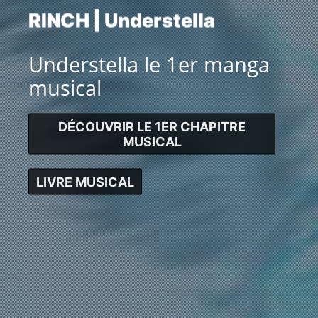
R
I
N
C
H
|
U
n
d
e
r
s
t
e
l
l
a
Understella le 1er manga
musical
DÉCOUVRIR LE 1ER CHAPITRE
MUSICAL
LIVRE MUSICAL